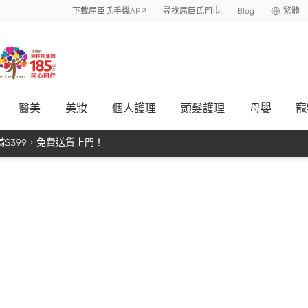
下載屈臣氏手機APP
尋找屈臣氏門市
Blog
繁體
醫美
美妝
個人護理
頭髮護理
母嬰
寵
$399，免費送貨上門！