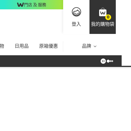
門店 及 服務
0
登入
我的購物袋
物
日用品
原箱優惠
品牌