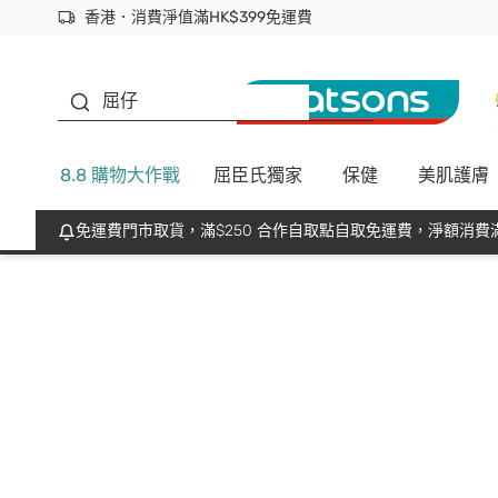
香港．消費淨值滿HK$399免運費
立即成為易賞錢會員盡享獨家優惠
首次APP下單買滿$450 輸入 NEWAPP 即減$50
生蠔BB
屈仔
8.8 購物大作戰
屈臣氏獨家
保健
美肌護膚
免運費門市取貨，滿$250 合作自取點自取免運費，淨額消費滿