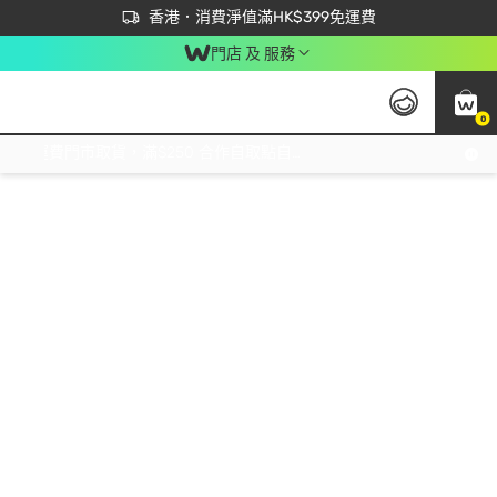
首次APP下單買滿$450 輸入 NEWAPP 即減$50
立即成為易賞錢會員盡享獨家優惠
香港．消費淨值滿HK$399免運費
門店 及 服務
0
免運費門市取貨，滿$250 合作自取點自取免運費，淨額消費滿$399，免費送貨上門！