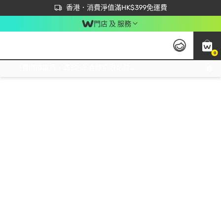
首次APP下單買滿$450 輸入 NEWAPP 即減$50
立即成為易賞錢會員盡享獨家優惠
香港．消費淨值滿HK$399免運費
門店 及 服務
0
免運費門市取貨，滿$250 合作自取點自取免運費，淨額消費滿$399，免費送貨上門！