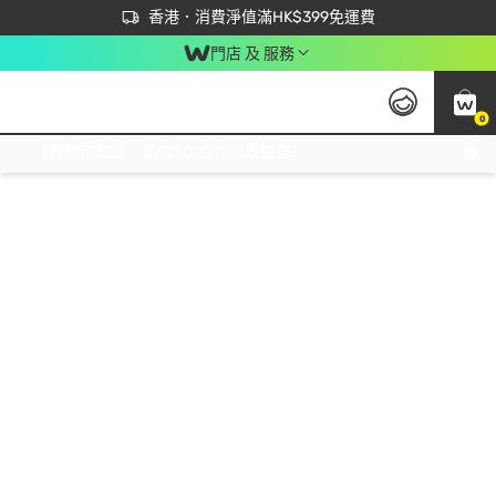
首次APP下單買滿$450 輸入 NEWAPP 即減$50
立即成為易賞錢會員盡享獨家優惠
香港．消費淨值滿HK$399免運費
門店 及 服務
0
免運費門市取貨，滿$250 合作自取點自取免運費，淨額消費滿$399，免費送貨上門！