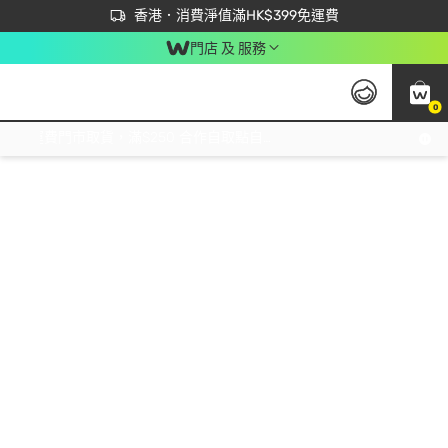
首次APP下單買滿$450 輸入 NEWAPP 即減$50
立即成為易賞錢會員盡享獨家優惠
香港．消費淨值滿HK$399免運費
門店 及 服務
0
免運費門市取貨，滿$250 合作自取點自取免運費，淨額消費滿$399，免費送貨上門！