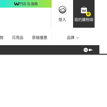
門店 及 服務
0
登入
我的購物袋
物
日用品
原箱優惠
品牌