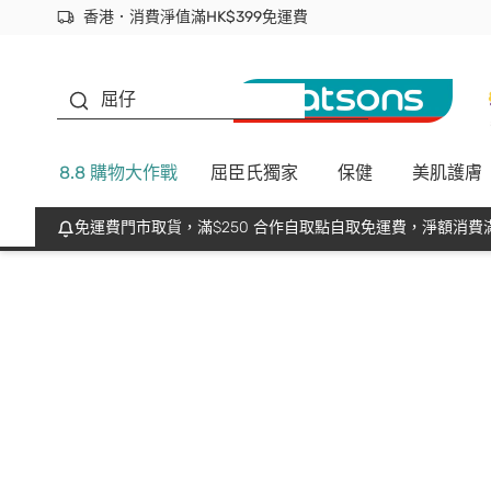
香港．消費淨值滿HK$399免運費
立即成為易賞錢會員盡享獨家優惠
首次APP下單買滿$450 輸入 NEWAPP 即減$50
生蠔BB
屈仔
8.8 購物大作戰
屈臣氏獨家
保健
美肌護膚
免運費門市取貨，滿$250 合作自取點自取免運費，淨額消費滿