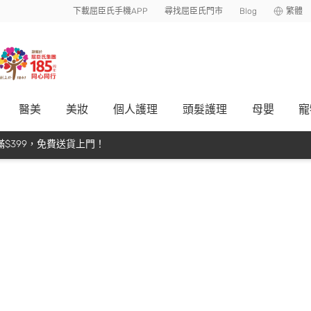
下載屈臣氏手機APP
尋找屈臣氏門市
Blog
繁體
醫美
美妝
個人護理
頭髮護理
母嬰
寵
$399，免費送貨上門！