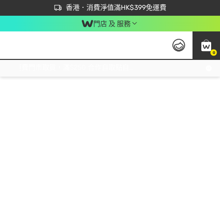
首次APP下單買滿$450 輸入 NEWAPP 即減$50
立即成為易賞錢會員盡享獨家優惠
香港．消費淨值滿HK$399免運費
門店 及 服務
0
免運費門市取貨，滿$250 合作自取點自取免運費，淨額消費滿$399，免費送貨上門！