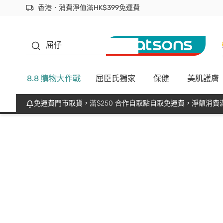
香港．消費淨值滿HK$399免運費
立即成為易賞錢會員盡享獨家優惠
首次APP下單買滿$450 輸入 NEWAPP 即減$50
生蠔BB
屈仔
8.8 購物大作戰
屈臣氏獨家
保健
美肌護膚
免運費門市取貨，滿$250 合作自取點自取免運費，淨額消費滿