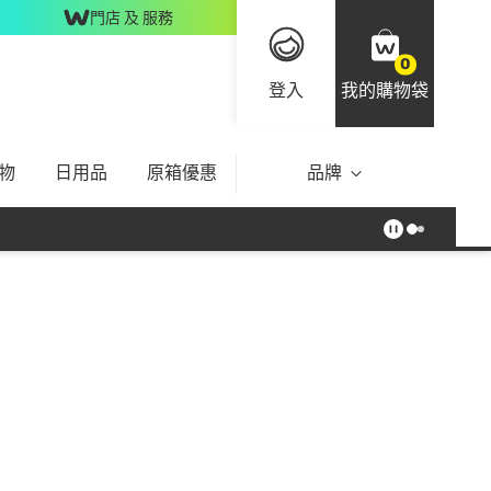
門店 及 服務
0
登入
我的購物袋
物
日用品
原箱優惠
品牌