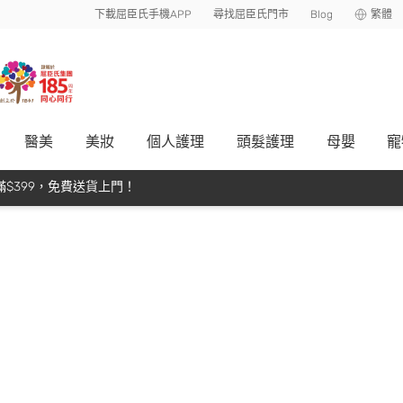
下載屈臣氏手機APP
尋找屈臣氏門市
Blog
繁體
醫美
美妝
個人護理
頭髮護理
母嬰
寵
$399，免費送貨上門！