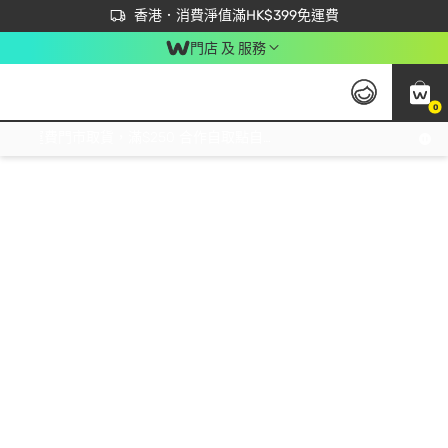
首次APP下單買滿$450 輸入 NEWAPP 即減$50
立即成為易賞錢會員盡享獨家優惠
香港．消費淨值滿HK$399免運費
門店 及 服務
0
免運費門市取貨，滿$250 合作自取點自取免運費，淨額消費滿$399，免費送貨上門！