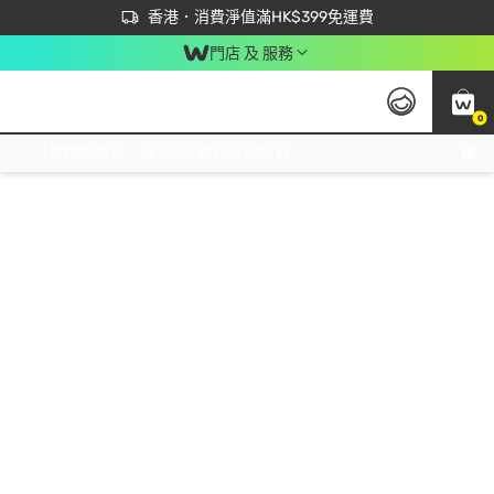
首次APP下單買滿$450 輸入 NEWAPP 即減$50
立即成為易賞錢會員盡享獨家優惠
香港．消費淨值滿HK$399免運費
門店 及 服務
0
免運費門市取貨，滿$250 合作自取點自取免運費，淨額消費滿$399，免費送貨上門！