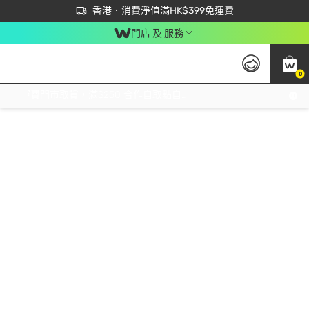
首次APP下單買滿$450 輸入 NEWAPP 即減$50
立即成為易賞錢會員盡享獨家優惠
香港．消費淨值滿HK$399免運費
門店 及 服務
0
免運費門市取貨，滿$250 合作自取點自取免運費，淨額消費滿$399，免費送貨上門！