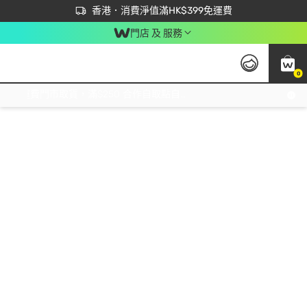
首次APP下單買滿$450 輸入 NEWAPP 即減$50
立即成為易賞錢會員盡享獨家優惠
香港．消費淨值滿HK$399免運費
門店 及 服務
0
免運費門市取貨，滿$250 合作自取點自取免運費，淨額消費滿$399，免費送貨上門！