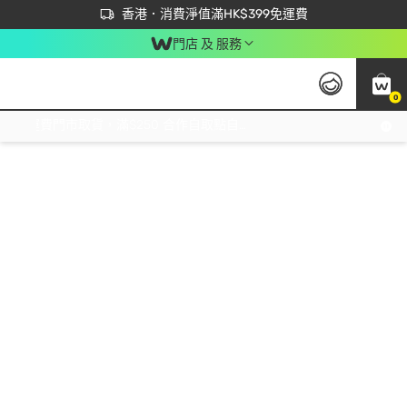
首次APP下單買滿$450 輸入 NEWAPP 即減$50
立即成為易賞錢會員盡享獨家優惠
香港．消費淨值滿HK$399免運費
門店 及 服務
0
免運費門市取貨，滿$250 合作自取點自取免運費，淨額消費滿$399，免費送貨上門！