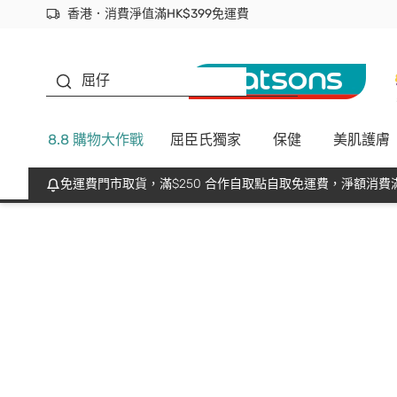
香港．消費淨值滿HK$399免運費
立即成為易賞錢會員盡享獨家優惠
首次APP下單買滿$450 輸入 NEWAPP 即減$50
生蠔BB
屈仔
8.8 購物大作戰
屈臣氏獨家
保健
美肌護膚
免運費門市取貨，滿$250 合作自取點自取免運費，淨額消費滿