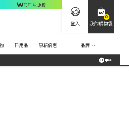
門店 及 服務
0
登入
我的購物袋
物
日用品
原箱優惠
品牌