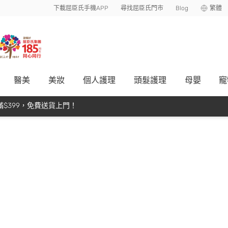
下載屈臣氏手機APP
尋找屈臣氏門市
Blog
繁體
醫美
美妝
個人護理
頭髮護理
母嬰
寵
$399，免費送貨上門！