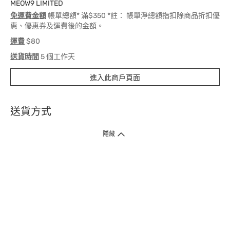
MEOW9 LIMITED
免運費金額
帳單總額* 滿$350 *註： 帳單淨總額指扣除商品折扣優
惠、優惠券及運費後的金額。
運費
$80
送貨時間
5 個工作天
進入此商戶頁面
送貨方式
1. 送貨到府（受衛生署條例規管產品除外 ）
隱藏
訂單總額淨值滿$399免運費（商戶直送產品除外），選取「特快送」並於早
上9點至下午7點下單，最快30分鐘內送到​。
2. 門店取貨（商戶直送產品除外）
超過160間門市滿$50免費店取，選取「特快門店取貨」最快30分鐘可取貨。
3. 順豐智能櫃（受衛生署條例規管或商戶直送產品除外）
買滿$250免費順豐智能櫃自提點自取，服務範圍包括香港島、九龍、新界、
各大小屋邨、屋苑商場等。
4.內地跨境直郵
訂單總淨值滿$500免運費。