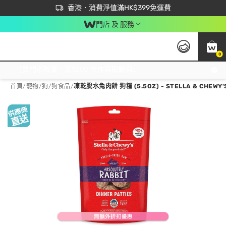
首次APP下單買滿$450 輸入 NEWAPP 即減$50
立即成為易賞錢會員盡享獨家優惠
香港．消費淨值滿HK$399免運費
門店 及 服務
0
免運費門市取貨，滿$250 合作自取點自取免運費，淨額消費滿$399，免費送貨上門！
首頁
/
寵物
/
狗
/
狗食品
/
凍乾脫水兔肉餅 狗糧 (5.5OZ) - STELLA & CHEWY'