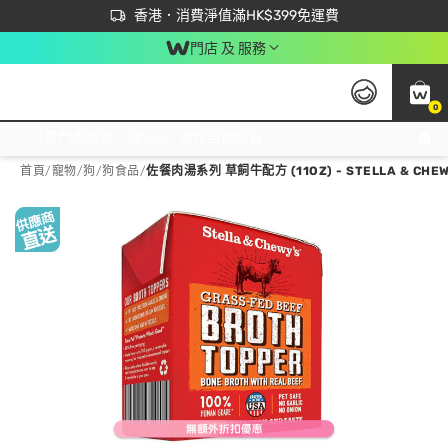
首次APP下單買滿$450 輸入 NEWAPP 即減$50
立即成為易賞錢會員盡享獨家優惠
香港．消費淨值滿HK$399免運費
門店 及 服務
0
免運費門市取貨，滿$250 合作自取點自取免運費，淨額消費滿$399，免費送貨上門！
首頁
/
寵物
/
狗
/
狗食品
/
佐餐肉湯系列 草飼牛配方 (11OZ) - STELLA & CHEW