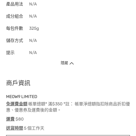
產品用法
N/A
成分組合
N/A
每包件數
325g
儲存方式
N/A
提示
N/A
隱藏
商戶資訊
MEOW9 LIMITED
免運費金額
帳單總額* 滿$350 *註： 帳單淨總額指扣除商品折扣優
惠、優惠券及運費後的金額。
運費
$80
送貨時間
5 個工作天