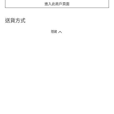
進入此商戶頁面
送貨方式
1. 送貨到府（受衛生署條例規管產品除外 ）
隱藏
訂單總額淨值滿$399免運費（商戶直送產品除外），選取「特快送」並於早
上9點至下午7點下單，最快30分鐘內送到​。
2. 門店取貨（商戶直送產品除外）
超過160間門市滿$50免費店取，選取「特快門店取貨」最快30分鐘可取貨。
3. 順豐智能櫃（受衛生署條例規管或商戶直送產品除外）
買滿$250免費順豐智能櫃自提點自取，服務範圍包括香港島、九龍、新界、
各大小屋邨、屋苑商場等。
4.內地跨境直郵
訂單總淨值滿$500免運費。