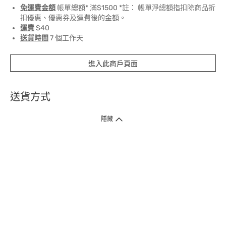
免運費金額
帳單總額* 滿$1500 *註： 帳單淨總額指扣除商品折
扣優惠、優惠券及運費後的金額。
運費
$40
送貨時間
7 個工作天
進入此商戶頁面
送貨方式
1. 送貨到府（受衛生署條例規管產品除外 ）
隱藏
訂單總額淨值滿$399免運費（商戶直送產品除外），選取「特快送」並於早
上9點至下午7點下單，最快30分鐘內送到​。
2. 門店取貨（商戶直送產品除外）
超過160間門市滿$50免費店取，選取「特快門店取貨」最快30分鐘可取貨。
3. 順豐智能櫃（受衛生署條例規管或商戶直送產品除外）
買滿$250免費順豐智能櫃自提點自取，服務範圍包括香港島、九龍、新界、
各大小屋邨、屋苑商場等。
4.內地跨境直郵
訂單總淨值滿$500免運費。