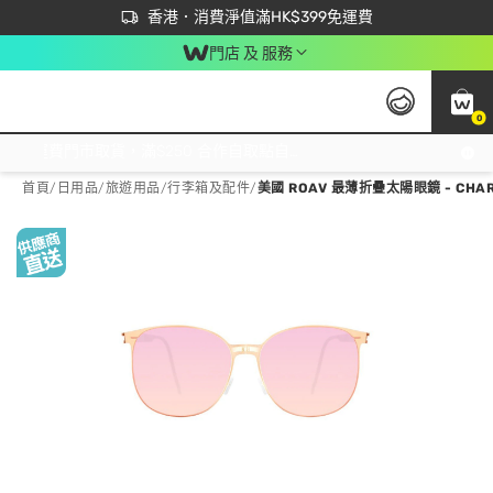
首次APP下單買滿$450 輸入 NEWAPP 即減$50
立即成為易賞錢會員盡享獨家優惠
香港．消費淨值滿HK$399免運費
門店 及 服務
0
免運費門市取貨，滿$250 合作自取點自取免運費，淨額消費滿$399，免費送貨上門！
首頁
/
日用品
/
旅遊用品
/
行李箱及配件
/
美國 ROAV 最薄折疊太陽眼鏡 - CHARL