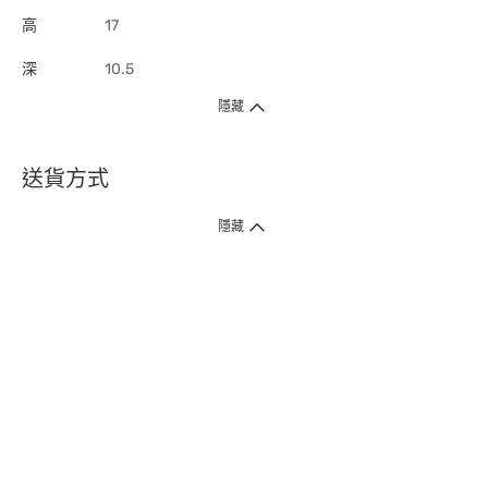
高
17
深
10.5
隱藏
送貨方式
1. 送貨到府（受衛生署條例規管產品除外 ）
隱藏
訂單總額淨值滿$399免運費（商戶直送產品除外），選取「特快送」並於早
上9點至下午7點下單，最快30分鐘內送到​。
2. 門店取貨（商戶直送產品除外）
超過160間門市滿$50免費店取，選取「特快門店取貨」最快30分鐘可取貨。
3. 順豐智能櫃（受衛生署條例規管或商戶直送產品除外）
買滿$250免費順豐智能櫃自提點自取，服務範圍包括香港島、九龍、新界、
各大小屋邨、屋苑商場等。
4.內地跨境直郵
訂單總淨值滿$500免運費。