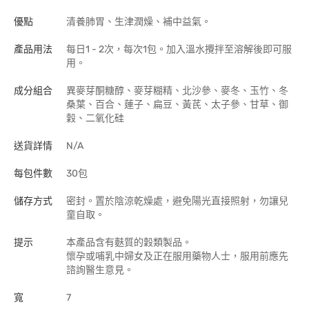
優點
清養肺胃、生津潤燥、補中益氣。
產品用法
每日1 - 2次，每次1包。加入溫水攪拌至溶解後即可服
用。
成分組合
異麥芽酮糖醇、麥芽糊精、北沙參、麥冬、玉竹、冬
桑葉、百合、蓮子、扁豆、黃芪、太子參、甘草、御
穀、二氧化硅
送貨詳情
N/A
每包件數
30包
儲存方式
密封。置於陰涼乾燥處，避免陽光直接照射，勿讓兒
童自取。
提示
本產品含有麩質的穀類製品。
懷孕或哺乳中婦女及正在服用藥物人士，服用前應先
諮詢醫生意見。
寬
7