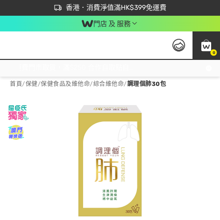
首次APP下單買滿$450 輸入 NEWAPP 即減$50
立即成為易賞錢會員盡享獨家優惠
香港．消費淨值滿HK$399免運費
門店 及 服務
0
免運費門市取貨，滿$250 合作自取點自取免運費，淨額消費滿$399，免費送貨上門！
首頁
/
保健
/
保健食品及維他命
/
綜合維他命
/
調理個肺30包