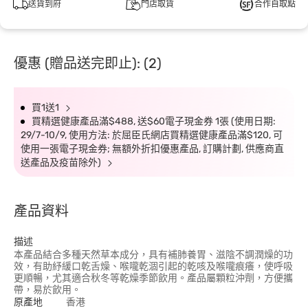
送貨到府
門店取貨
合作自取點
優惠 (贈品送完即止): (2)
買1送1
買精選健康產品滿$488, 送$60電子現金券 1張 (使用日期:
29/7-10/9, 使用方法: 於屈臣氏網店買精選健康產品滿$120, 可
使用一張電子現金券; 無額外折扣優惠產品, 訂購計劃, 供應商直
送產品及疫苗除外)
產品資料
描述
本產品結合多種天然草本成分，具有補肺養胃、滋陰不調潤燥的功
效，有助紓緩口乾舌燥、喉嚨乾涸引起的乾咳及喉嚨痕癢，使呼吸
更順暢，尤其適合秋冬等乾燥季節飲用。產品屬顆粒沖劑，方便攜
帶，易於飲用。
原產地
香港