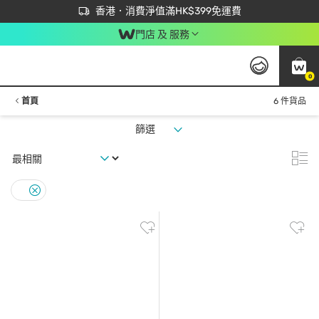
首次APP下單買滿$450 輸入 NEWAPP 即減$50
立即成為易賞錢會員盡享獨家優惠
香港．消費淨值滿HK$399免運費
門店 及 服務
0
首頁
6 件貨品
篩選