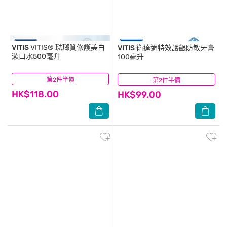
VITIS
VITIS® 琺瑯質修護美白
VITIS
衛達適特效護齦防敏牙膏
漱口水500毫升
100毫升
第2件半價
(4)
第2件半價
(2)
HK$118.00
HK$99.00