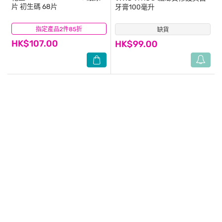
片 初生碼 68片
牙膏100毫升
指定產品2件85折
(5)
缺貨
(1)
HK$107.00
HK$99.00