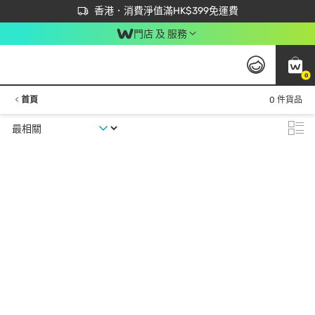
首次APP下單買滿$450 輸入 NEWAPP 即減$50
立即成為易賞錢會員盡享獨家優惠
香港．消費淨值滿HK$399免運費
門店 及 服務
0
首頁
0 件貨品