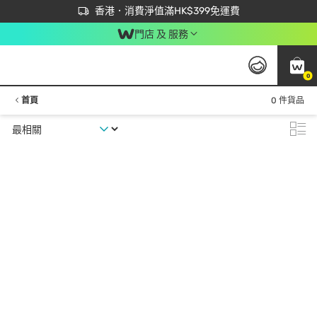
首次APP下單買滿$450 輸入 NEWAPP 即減$50
立即成為易賞錢會員盡享獨家優惠
香港．消費淨值滿HK$399免運費
門店 及 服務
0
首頁
0 件貨品