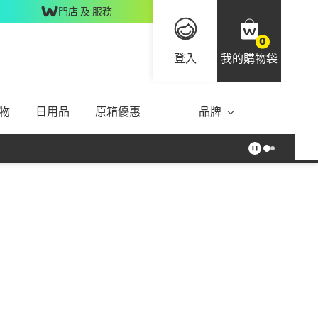
門店 及 服務
0
登入
我的購物袋
物
日用品
原箱優惠
品牌