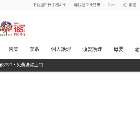
下載屈臣氏手機APP
尋找屈臣氏門市
Blog
繁體
醫美
美妝
個人護理
頭髮護理
母嬰
寵
$399，免費送貨上門！