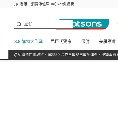
香港．消費淨值滿HK$399免運費
立即成為易賞錢會員盡享獨家優惠
首次APP下單買滿$450 輸入 NEWAPP 即減$50
生蠔BB
屈仔
8.8 購物大作戰
屈臣氏獨家
保健
美肌護膚
免運費門市取貨，滿$250 合作自取點自取免運費，淨額消費滿