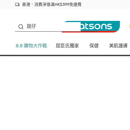
香港．消費淨值滿HK$399免運費
立即成為易賞錢會員盡享獨家優惠
首次APP下單買滿$450 輸入 NEWAPP 即減$50
生蠔BB
屈仔
8.8 購物大作戰
屈臣氏獨家
保健
美肌護膚