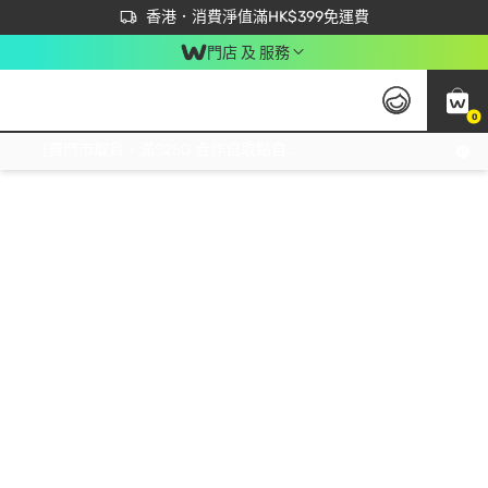
首次APP下單買滿$450 輸入 NEWAPP 即減$50
立即成為易賞錢會員盡享獨家優惠
香港．消費淨值滿HK$399免運費
門店 及 服務
0
免運費門市取貨，滿$250 合作自取點自取免運費，淨額消費滿$399，免費送貨上門！