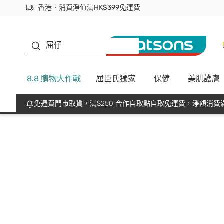
香港．消費淨值滿HK$399免運費
立即成為易賞錢會員盡享獨家優惠
首次APP下單買滿$450 輸入 NEWAPP 即減$50
生蠔BB
屈仔
8.8 購物大作戰
屈臣氏獨家
保健
美肌護膚
免運費門市取貨，滿$250 合作自取點自取免運費，淨額消費滿