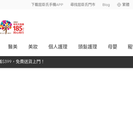
下載屈臣氏手機APP
尋找屈臣氏門市
Blog
繁體
醫美
美妝
個人護理
頭髮護理
母嬰
寵
$399，免費送貨上門！