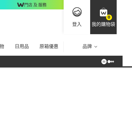
門店 及 服務
0
登入
我的購物袋
物
日用品
原箱優惠
品牌