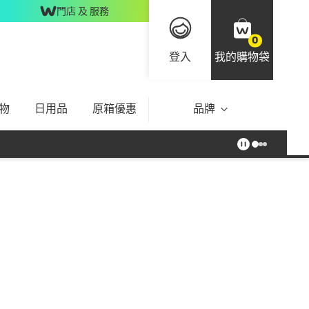
門店 及 服務
0
登入
我的購物袋
物
日用品
原箱優惠
品牌