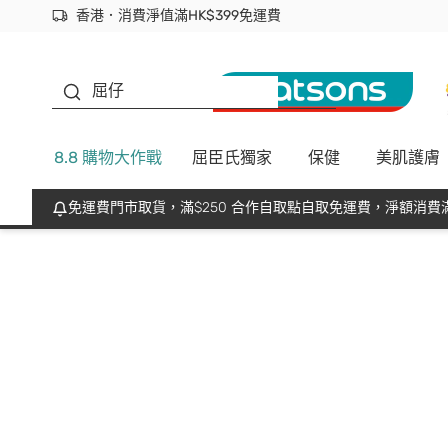
香港．消費淨值滿HK$399免運費
立即成為易賞錢會員盡享獨家優惠
首次APP下單買滿$450 輸入 NEWAPP 即減$50
生蠔BB
屈仔
8.8 購物大作戰
屈臣氏獨家
保健
美肌護膚
免運費門市取貨，滿$250 合作自取點自取免運費，淨額消費滿