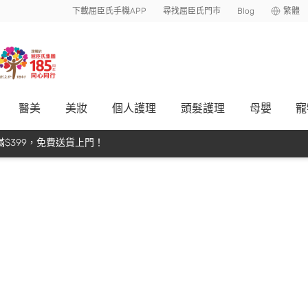
下載屈臣氏手機APP
尋找屈臣氏門市
Blog
繁體
醫美
美妝
個人護理
頭髮護理
母嬰
寵
$399，免費送貨上門！