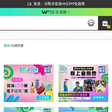
首次APP下單買滿$450 輸入 NEWAPP 即減$50
立即成為易賞錢會員盡享獨家優惠
香港．消費淨值滿HK$399免運費
門店 及 服務
0
免運費門市取貨，滿$250 合作自取點自取免運費，淨額消費滿$399，免費送貨上門！
首頁
/
10週年慶