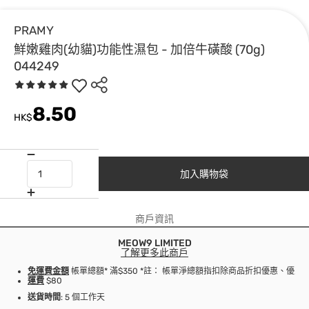
PRAMY
鮮嫩雞肉(幼貓)功能性濕包 - 加倍牛磺酸 (70g)
044249
8.50
HK$
加入購物袋
商戶資訊
MEOW9 LIMITED
了解更多此商戶
免運費金額
帳單總額* 滿$350 *註： 帳單淨總額指扣除商品折扣優惠、優
運費
$80
送貨時間
: 5 個工作天