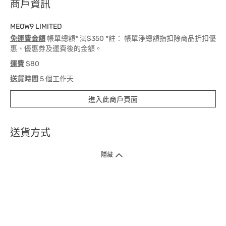
商戶資訊
MEOW9 LIMITED
免運費金額
帳單總額* 滿$350 *註： 帳單淨總額指扣除商品折扣優
惠、優惠券及運費後的金額。
運費
$80
送貨時間
5 個工作天
進入此商戶頁面
送貨方式
1. 送貨到府（受衛生署條例規管產品除外 ）
隱藏
訂單總額淨值滿$399免運費（商戶直送產品除外），選取「特快送」並於早
上9點至下午7點下單，最快30分鐘內送到​。
2. 門店取貨（商戶直送產品除外）
超過160間門市滿$50免費店取，選取「特快門店取貨」最快30分鐘可取貨。
3. 順豐智能櫃（受衛生署條例規管或商戶直送產品除外）
買滿$250免費順豐智能櫃自提點自取，服務範圍包括香港島、九龍、新界、
各大小屋邨、屋苑商場等。