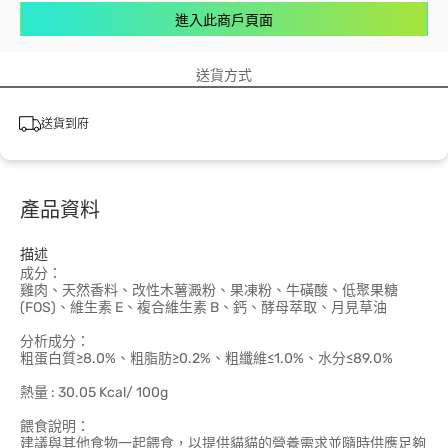
進入此商戶頁面
送貨方式
送貨到府
產品資料
描述
成分：
雞肉、天然香料、改性木薯澱粉、果凍粉、牛磺酸、低聚果糖
(FOS)、維生素 E、複合維生素 B、鈣、酵母萃取、月見草油
分析成分：
粗蛋白質≥8.0%、粗脂肪≥0.2%、粗纖維≤1.0%、水分≤89.0%
熱量 : 30.05 Kcal/ 100g
餵食說明：
建議與其他食物一起餵食，以提供貓貓的營養需求並隨時供應足夠