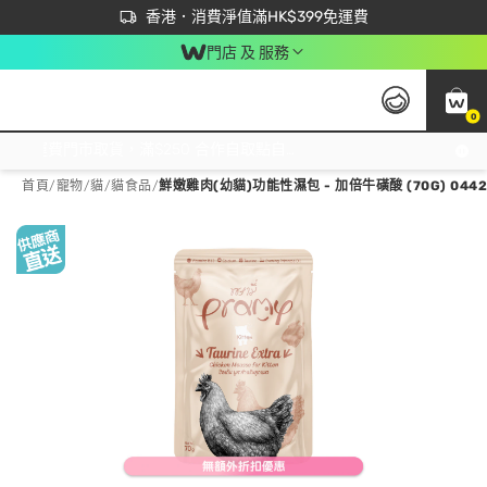
首次APP下單買滿$450 輸入 NEWAPP 即減$50
立即成為易賞錢會員盡享獨家優惠
香港．消費淨值滿HK$399免運費
門店 及 服務
0
免運費門市取貨，滿$250 合作自取點自取免運費，淨額消費滿$399，免費送貨上門！
首頁
/
寵物
/
貓
/
貓食品
/
鮮嫩雞肉(幼貓)功能性濕包 - 加倍牛磺酸 (70G) 0442