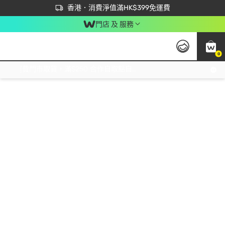
首次APP下單買滿$450 輸入 NEWAPP 即減$50
立即成為易賞錢會員盡享獨家優惠
香港．消費淨值滿HK$399免運費
門店 及 服務
0
免運費門市取貨，滿$250 合作自取點自取免運費，淨額消費滿$399，免費送貨上門！