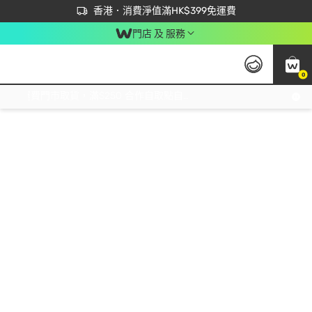
首次APP下單買滿$450 輸入 NEWAPP 即減$50
立即成為易賞錢會員盡享獨家優惠
香港．消費淨值滿HK$399免運費
門店 及 服務
0
免運費門市取貨，滿$250 合作自取點自取免運費，淨額消費滿$399，免費送貨上門！