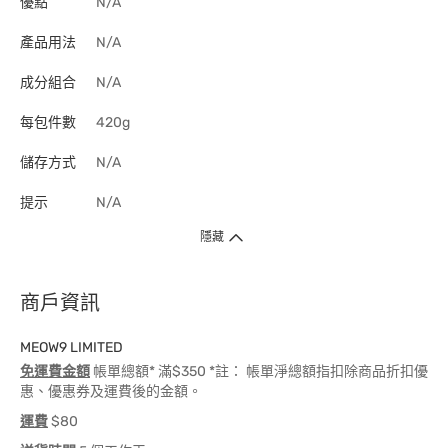
優點
N/A
產品用法
N/A
成分組合
N/A
每包件數
420g
儲存方式
N/A
提示
N/A
隱藏
商戶資訊
MEOW9 LIMITED
免運費金額
帳單總額* 滿$350 *註： 帳單淨總額指扣除商品折扣優
惠、優惠券及運費後的金額。
運費
$80