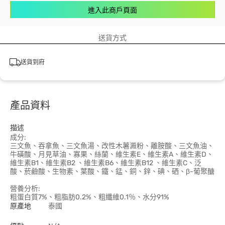
進入此商戶頁面
送貨方式
送貨到府
產品資料
描述
成分:
三文魚、吞拿魚、三文魚湯、改性木薯澱粉、離胺酸、三文魚油、
牛磺酸、月見草油、寡果、絲蘭、維生素E、維生素A、維生素D、
維生素B1、維生素B2 、維生素B6、維生素B12 、維生素C、泛
酸、菸鹼酸、生物素、葉酸、鐵、錳、銅、鋅、碘、硒、β-葡聚醣
營養分析:
粗蛋白質7%、粗脂肪0.2%、粗纖維0.1％、水分91%
原產地
泰國