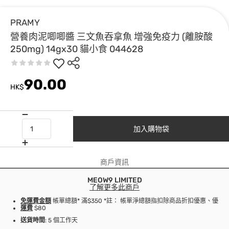
PRAMY
營養肉泥唧唧醬 三文魚吞拿魚 增強免疫力 (離胺酸
250mg) 14gx30 貓小食 044628
90.00
HK$
加入購物袋
商戶資訊
MEOW9 LIMITED
了解更多此商戶
免運費金額
帳單總額* 滿$350 *註： 帳單淨總額指扣除商品折扣優惠、優
運費
$80
送貨時間
: 5 個工作天