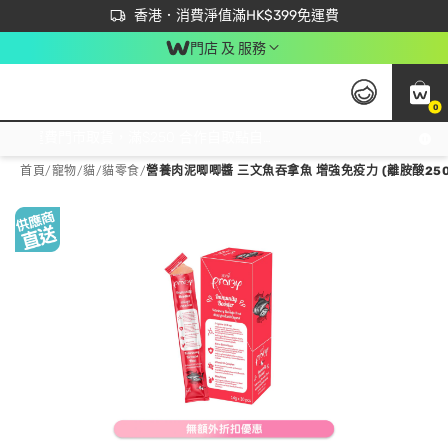
首次APP下單買滿$450 輸入 NEWAPP 即減$50
立即成為易賞錢會員盡享獨家優惠
香港．消費淨值滿HK$399免運費
門店 及 服務
0
免運費門市取貨，滿$250 合作自取點自取免運費，淨額消費滿$399，免費送貨上門！
首頁
/
寵物
/
貓
/
貓零食
/
營養肉泥唧唧醬 三文魚吞拿魚 增強免疫力 (離胺酸250MG