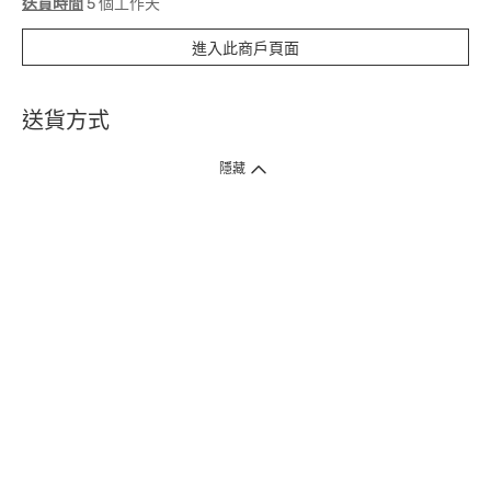
送貨時間
5 個工作天
進入此商戶頁面
送貨方式
1. 送貨到府（受衛生署條例規管產品除外 ）
隱藏
訂單總額淨值滿$399免運費（商戶直送產品除外），選取「特快送」並於早
上9點至下午7點下單，最快30分鐘內送到​。
2. 門店取貨（商戶直送產品除外）
超過160間門市滿$50免費店取，選取「特快門店取貨」最快30分鐘可取貨。
3. 順豐智能櫃（受衛生署條例規管或商戶直送產品除外）
買滿$250免費順豐智能櫃自提點自取，服務範圍包括香港島、九龍、新界、
各大小屋邨、屋苑商場等。
4.內地跨境直郵
訂單總淨值滿$500免運費。