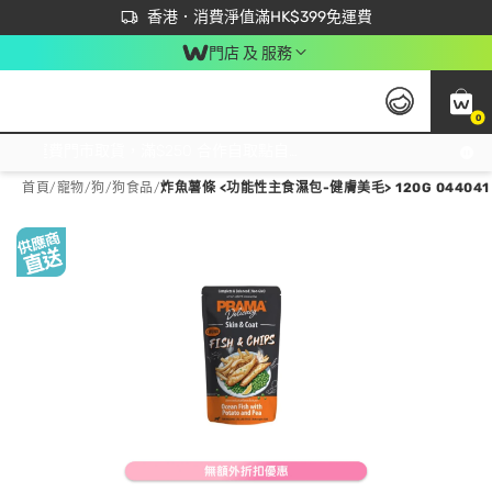
首次APP下單買滿$450 輸入 NEWAPP 即減$50
立即成為易賞錢會員盡享獨家優惠
香港．消費淨值滿HK$399免運費
門店 及 服務
0
免運費門市取貨，滿$250 合作自取點自取免運費，淨額消費滿$399，免費送貨上門！
首頁
/
寵物
/
狗
/
狗食品
/
炸魚薯條 <功能性主食濕包-健膚美毛> 120G 044041