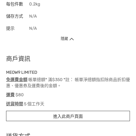
每包件數
0.2kg
儲存方式
N/A
提示
N/A
隱藏
商戶資訊
MEOW9 LIMITED
免運費金額
帳單總額* 滿$350 *註： 帳單淨總額指扣除商品折扣優
惠、優惠券及運費後的金額。
運費
$80
送貨時間
5 個工作天
進入此商戶頁面