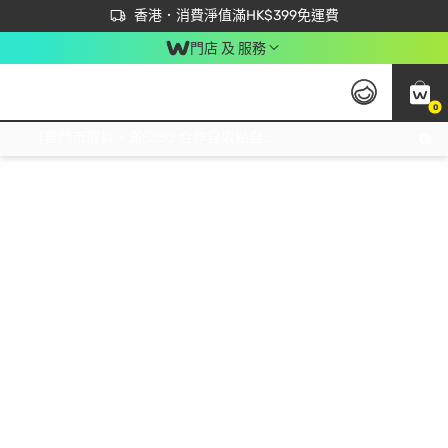
首次APP下單買滿$450 輸入 NEWAPP 即減$50
立即成為易賞錢會員盡享獨家優惠
香港．消費淨值滿HK$399免運費
門店 及 服務
0
免運費門市取貨，滿$250 合作自取點自取免運費，淨額消費滿$399，免費送貨上門！