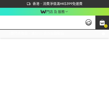
首次APP下單買滿$450 輸入 NEWAPP 即減$50
立即成為易賞錢會員盡享獨家優惠
香港．消費淨值滿HK$399免運費
門店 及 服務
0
免運費門市取貨，滿$250 合作自取點自取免運費，淨額消費滿$399，免費送貨上門！