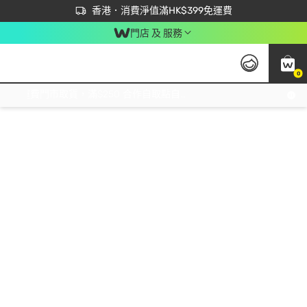
首次APP下單買滿$450 輸入 NEWAPP 即減$50
立即成為易賞錢會員盡享獨家優惠
香港．消費淨值滿HK$399免運費
門店 及 服務
0
免運費門市取貨，滿$250 合作自取點自取免運費，淨額消費滿$399，免費送貨上門！