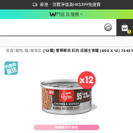
首次APP下單買滿$450 輸入 NEWAPP 即減$50
立即成為易賞錢會員盡享獨家優惠
香港．消費淨值滿HK$399免運費
門店 及 服務
0
免運費門市取貨，滿$250 合作自取點自取免運費，淨額消費滿$399，免費送貨上門！
首頁
/
寵物
/
貓
/
貓食品
/
[12罐] 奢華鮮肉 紅肉 成貓主食罐 (85G X 12) 7245