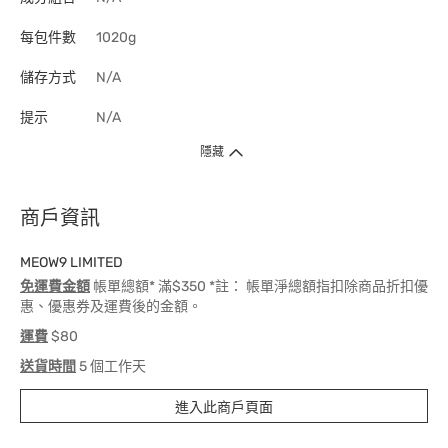
每包件數
1020g
儲存方式
N/A
提示
N/A
隱藏
商戶資訊
MEOW9 LIMITED
免運費金額
帳單總額* 滿$350 *註： 帳單淨總額指扣除商品折扣優
惠、優惠券及運費後的金額。
運費
$80
送貨時間
5 個工作天
進入此商戶頁面