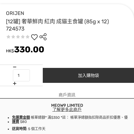
ORIJEN
[12罐] 奢華鮮肉 紅肉 成貓主食罐 (85g x 12)
724573
330.00
HK$
加入購物袋
商戶資訊
MEOW9 LIMITED
了解更多此商戶
免運費金額
帳單總額* 滿$350 *註： 帳單淨總額指扣除商品折扣優惠、優
運費
$80
送貨時間
: 5 個工作天