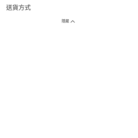
送貨方式
1. 送貨到府（受衛生署條例規管產品除外 ）
隱藏
訂單總額淨值滿$399免運費（商戶直送產品除外），選取「特快送」並於早
上9點至下午7點下單，最快30分鐘內送到​。
2. 門店取貨（商戶直送產品除外）
超過160間門市滿$50免費店取，選取「特快門店取貨」最快30分鐘可取貨。
3. 順豐智能櫃（受衛生署條例規管或商戶直送產品除外）
買滿$250免費順豐智能櫃自提點自取，服務範圍包括香港島、九龍、新界、
各大小屋邨、屋苑商場等。
4.內地跨境直郵
訂單總淨值滿$500免運費。