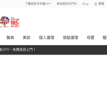
下載屈臣氏手機APP
尋找屈臣氏門市
Blog
繁體
醫美
美妝
個人護理
頭髮護理
母嬰
寵
$399，免費送貨上門！