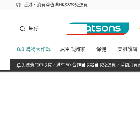
香港．消費淨值滿HK$399免運費
立即成為易賞錢會員盡享獨家優惠
首次APP下單買滿$450 輸入 NEWAPP 即減$50
生蠔BB
屈仔
8.8 購物大作戰
屈臣氏獨家
保健
美肌護膚
免運費門市取貨，滿$250 合作自取點自取免運費，淨額消費滿