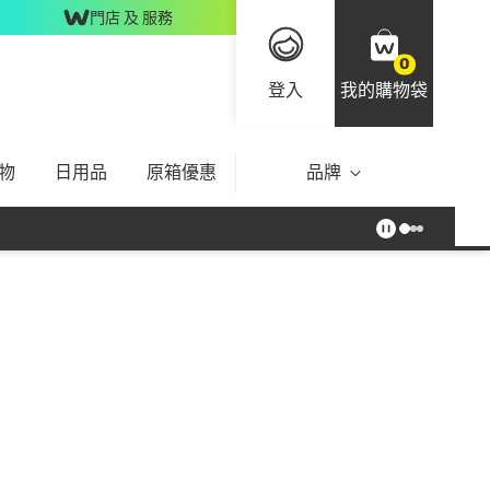
門店 及 服務
0
登入
我的購物袋
物
日用品
原箱優惠
品牌