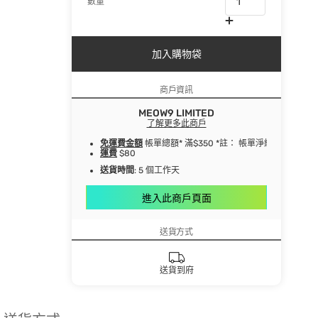
數量
加入購物袋
商戶資訊
MEOW9 LIMITED
了解更多此商戶
免運費金額
帳單總額* 滿$350 *註： 帳單淨總額指扣
運費
$80
送貨時間
: 5 個工作天
進入此商戶頁面
送貨方式
送貨到府