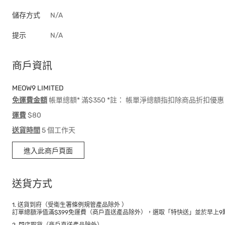
儲存方式
N/A
提示
N/A
商戶資訊
MEOW9 LIMITED
免運費金額
帳單總額* 滿$350 *註： 帳單淨總額指扣除商品折扣
運費
$80
送貨時間
5 個工作天
進入此商戶頁面
送貨方式
1. 送貨到府（受衛生署條例規管產品除外 ）
訂單總額淨值滿$399免運費（商戶直送產品除外），選取「特快送」並於早上9點