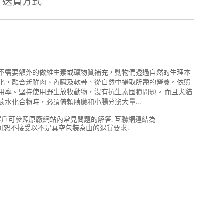
送貨方式
不需要額外的做維生素或礦物質補充，動物們透過自然的生理本
化，融合新鮮肉、內臟及軟骨，從自然中攝取所需的營養。依照
用率。堅持使用野生放牧動物，沒有抗生素囤積問題。 而且犬貓
水化合物時，必須倚賴胰臟和小腸分泌大量...
是真空包裝的, 客戶可參照原廠網站內常見問題的解答, 互聯網連結為
的破損, 本公司恕不接受以不是真空包裝為由的退貨要求.