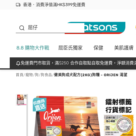
香港．消費淨值滿HK$399免運費
立即成為易賞錢會員盡享獨家優惠
首次APP下單買滿$450 輸入 NEWAPP 即減$50
生蠔BB
屈仔
8.8 購物大作戰
屈臣氏獨家
保健
美肌護膚
免運費門市取貨，滿$250 合作自取點自取免運費，淨額消費滿
首頁
/
寵物
/
狗
/
狗食品
/
健美狗成犬配方(2KG)狗糧 - ORIJEN 渴望