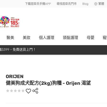
下載屈臣氏手機APP
尋找屈臣氏門市
Blog
繁體
醫美
美妝
個人護理
頭髮護理
母嬰
寵
$399，免費送貨上門！
ORIJEN
健美狗成犬配方(2kg)狗糧 - Orijen 渴望