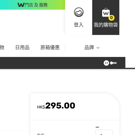
門店 及 服務
0
登入
我的購物袋
物
日用品
原箱優惠
品牌
295.00
HK$