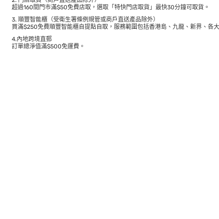
2. 門店取貨（商戶直送產品除外）
超過160間門市滿$50免費店取，選取「特快門店取貨」最快30分鐘可取貨。
3. 順豐智能櫃（受衛生署條例規管或商戶直送產品除外）
買滿$250免費順豐智能櫃自提點自取，服務範圍包括香港島、九龍、新界、各
4.內地跨境直郵
訂單總淨值滿$500免運費。