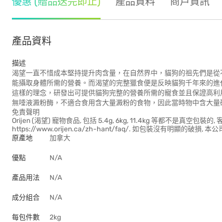
優惠 (贈品送完即止)
產品資料
商戶資訊
產品資料
描述
渴望一直不惜成本堅持提升肉含量，在自然界中，貓狗的祖先們是從
能攝取身體所需的營養。而渴望的完整獵食便是反映貓狗千年來的進
這樣的理念，研發出可提供貓狗完整的營養所需的寵食並且保證高利
無唾液澱粉酶，不適合食用含大量澱粉的食物，因此當時物中含大量碳
免責聲明
Orijen (渴望) 寵物食品, 包括 5.4g, 6kg, 11.4kg 等都不
https://www.orijen.ca/zh-hant/faq/. 如包裝沒有明顯
原產地
加拿大
優點
N/A
產品用法
N/A
成分組合
N/A
每包件數
2kg