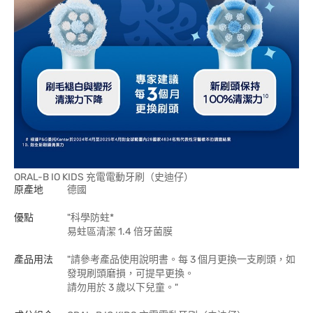
ORAL-B IO KIDS 充電電動牙刷（史迪仔）
原產地
德國
優點
"科學防蛀*
易蛀區清潔 1.4 倍牙菌膜
產品用法
"請參考產品使用說明書。每 3 個月更換一支刷頭，如
發現刷頭磨損，可提早更換。
請勿用於 3 歲以下兒童。"