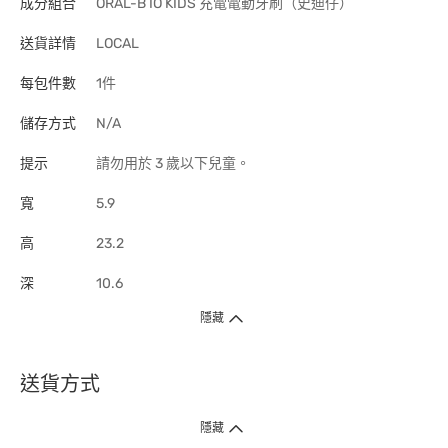
成分組合
ORAL-B IO KIDS 充電電動牙刷（史迪仔）
送貨詳情
LOCAL
每包件數
1件
儲存方式
N/A
提示
請勿用於 3 歲以下兒童。
寬
5.9
高
23.2
深
10.6
隱藏
送貨方式
1. 送貨到府（受衛生署條例規管產品除外 ）
隱藏
訂單總額淨值滿$399免運費（商戶直送產品除外），選取「特快送」並於早