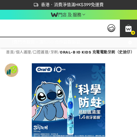
首次APP下單買滿$450 輸入 NEWAPP 即減$50
立即成為易賞錢會員盡享獨家優惠
香港．消費淨值滿HK$399免運費
門店 及 服務
0
免運費門市取貨，滿$250 合作自取點自取免運費，淨額消費滿$399，免費送貨上門！
首頁
/
個人護理
/
口腔護理
/
牙刷
/
ORAL-B IO KIDS 充電電動牙刷（史迪仔）