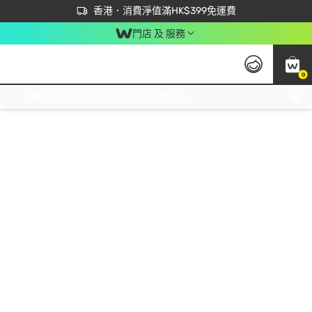
首次APP下單買滿$450 輸入 NEWAPP 即減$50
立即成為易賞錢會員盡享獨家優惠
香港．消費淨值滿HK$399免運費
門店 及 服務
0
免運費門市取貨，滿$250 合作自取點自取免運費，淨額消費滿$399，免費送貨上門！