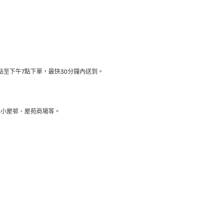
至下午7點下單，最快30分鐘內送到​。
大小屋邨、屋苑商場等。