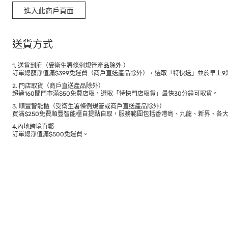
進入此商戶頁面
送貨方式
1. 送貨到府（受衛生署條例規管產品除外 ）
訂單總額淨值滿$399免運費（商戶直送產品除外），選取「特快送」並於早上9點
2. 門店取貨（商戶直送產品除外）
超過160間門市滿$50免費店取，選取「特快門店取貨」最快30分鐘可取貨。
3. 順豐智能櫃（受衛生署條例規管或商戶直送產品除外）
買滿$250免費順豐智能櫃自提點自取，服務範圍包括香港島、九龍、新界、各
4.內地跨境直郵
訂單總淨值滿$500免運費。