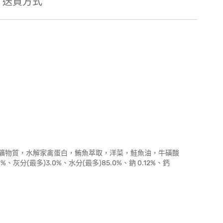
送貨方式
礦物質，水解家禽蛋白，鮪魚萃取，洋菜，鮭魚油，牛磺酸
、灰分(最多)3.0%、水分(最多)85.0%、鈉 0.12%、鈣