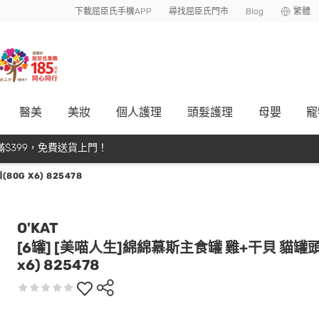
下載屈臣氏手機APP
尋找屈臣氏門市
Blog
繁體
醫美
美妝
個人護理
頭髮護理
母嬰
寵
$399，免費送貨上門！
0G X6) 825478
O'KAT
[6罐] [美喵人生]綿綿慕斯主食罐 雞+干貝 貓罐頭
x6) 825478