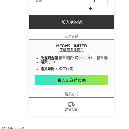
數量
加入購物袋
商戶資訊
MEOW9 LIMITED
了解更多此商戶
免運費金額
帳單總額* 滿$350 *註： 帳單淨總額指扣
運費
$80
送貨時間
: 5 個工作天
進入此商戶頁面
送貨方式
送貨到府