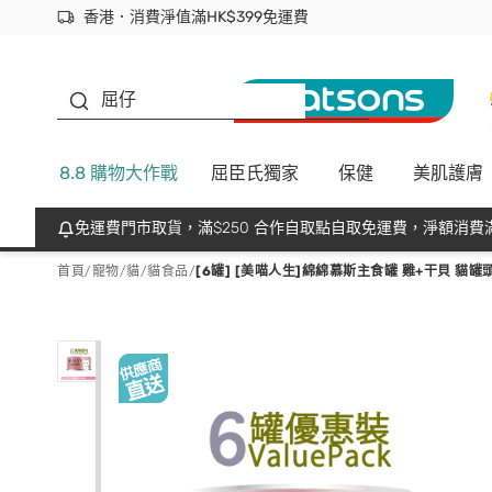
香港．消費淨值滿HK$399免運費
立即成為易賞錢會員盡享獨家優惠
首次APP下單買滿$450 輸入 NEWAPP 即減$50
生蠔BB
屈仔
8.8 購物大作戰
屈臣氏獨家
保健
美肌護膚
免運費門市取貨，滿$250 合作自取點自取免運費，淨額消費滿
首頁
/
寵物
/
貓
/
貓食品
/
[6罐] [美喵人生]綿綿慕斯主食罐 雞+干貝 貓罐頭(8