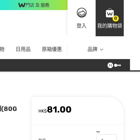
門店 及 服務
0
登入
我的購物袋
物
日用品
原箱優惠
品牌
81.00
(80G
HK$