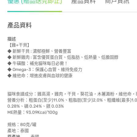
優惠 (贈品送完即止)
產品資料
商戶資訊
產品資料
描述
【雞+干貝】
◆ 新鮮干貝 : 濃郁極鮮、營養豐富
◆ 新鮮雞肉 : 富含優質蛋白質、低脂肪、低熱量、低膽固醇
◆ 牛磺酸：補充貓咪每日必需！
◆ Omega-3：保護心血管、維持免疫力
◆ 維他命：增進皮膚與血球的健康
貓咪食譜成分：雞高湯，雞肉，干貝，葵花油，木薯澱粉，維他命，
營養分析：粗蛋白(至少)11.0%、粗脂肪(至少)2.0%、粗纖維(最多)1.0%
0.28%、磷 0.24%、鎂 0.03%
ME熱量：93.09Kcal/100g
規格：80克/罐
產地：泰國
原產地
泰國