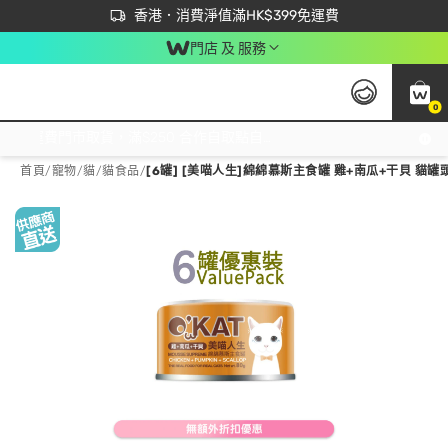
首次APP下單買滿$450 輸入 NEWAPP 即減$50
立即成為易賞錢會員盡享獨家優惠
香港．消費淨值滿HK$399免運費
門店 及 服務
0
免運費門市取貨，滿$250 合作自取點自取免運費，淨額消費滿$399，免費送貨上門！
首頁
/
寵物
/
貓
/
貓食品
/
[6罐] [美喵人生]綿綿慕斯主食罐 雞+南瓜+干貝 貓罐頭 (