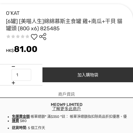
O'KAT
[6罐] [美喵人生]綿綿慕斯主食罐 雞+南瓜+干貝 貓
罐頭 (80G x6) 825485
81.00
HK$
加入購物袋
商戶資訊
MEOW9 LIMITED
了解更多此商戶
免運費金額
帳單總額* 滿$350 *註： 帳單淨總額指扣除商品折扣優惠、優
運費
$80
送貨時間
: 5 個工作天