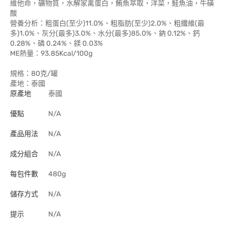
維他命，礦物質，水解家禽蛋白，鮪魚萃取，洋菜，鮭魚油，牛磺
酸
營養分析：粗蛋白(至少)11.0%、粗脂肪(至少)2.0%、粗纖維(最
多)1.0%、灰分(最多)3.0%、水分(最多)85.0%、鈉 0.12%、鈣
0.28%、磷 0.24%、鎂 0.03%
ME熱量：93.85Kcal/100g
規格：80克/罐
產地：泰國
原產地
泰國
優點
N/A
產品用法
N/A
成分組合
N/A
每包件數
480g
儲存方式
N/A
提示
N/A