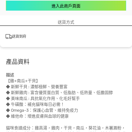
進入此商戶頁面
送貨方式
送貨到府
產品資料
描述
【雞+南瓜+干貝】
◆ 新鮮干貝 : 濃郁極鮮、營養豐富
◆ 新鮮雞肉 : 富含優質蛋白質、低脂肪、低熱量、低膽固醇
◆ 美味南瓜 : 具抗氧化作用、化毛好幫手
◆ 牛磺酸：補充貓咪每日必需！
◆ Omega-3：保護心血管、維持免疫力
◆ 維他命：增進皮膚與血球的健康
貓咪食譜成分：雞高湯，雞肉，干貝，南瓜，葵花油，木薯澱粉，