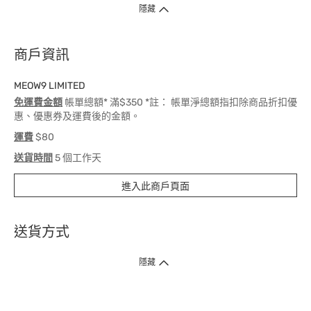
隱藏
商戶資訊
MEOW9 LIMITED
免運費金額
帳單總額* 滿$350 *註： 帳單淨總額指扣除商品折扣優
惠、優惠券及運費後的金額。
運費
$80
送貨時間
5 個工作天
進入此商戶頁面
送貨方式
1. 送貨到府（受衛生署條例規管產品除外 ）
隱藏
訂單總額淨值滿$399免運費（商戶直送產品除外），選取「特快送」並於早
上9點至下午7點下單，最快30分鐘內送到​。
2. 門店取貨（商戶直送產品除外）
超過160間門市滿$50免費店取，選取「特快門店取貨」最快30分鐘可取貨。