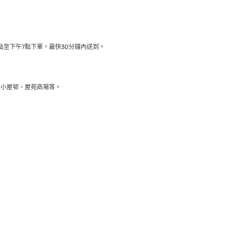
至下午7點下單，最快30分鐘內送到​。
大小屋邨、屋苑商場等。