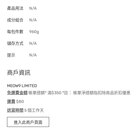
產品用法
N/A
成分組合
N/A
每包件數
960g
儲存方式
N/A
提示
N/A
商戶資訊
MEOW9 LIMITED
免運費金額
帳單總額* 滿$350 *註： 帳單淨總額指扣除商品折扣
運費
$80
送貨時間
5 個工作天
進入此商戶頁面