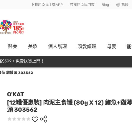
下載屈臣氏手機APP
尋找屈臣氏門市
Blog
繁體
醫美
美妝
個人護理
頭髮護理
母嬰
寵
$399，免費送貨上門！
薄荷 貓罐頭 303562
O'KAT
[12罐優惠裝] 肉泥主食罐 (80g X 12) 鮪魚+貓
頭 303562