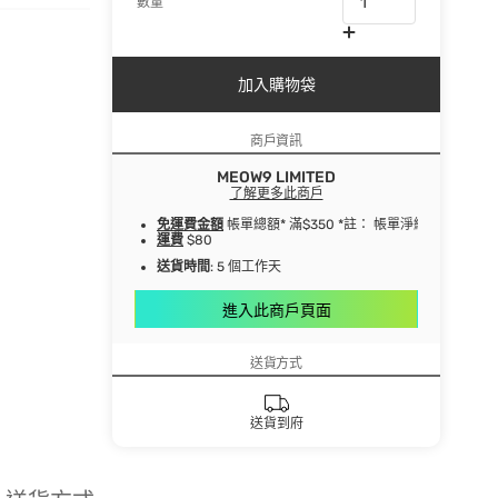
數量
加入購物袋
商戶資訊
MEOW9 LIMITED
了解更多此商戶
免運費金額
帳單總額* 滿$350 *註： 帳單淨總額指扣
運費
$80
送貨時間
: 5 個工作天
進入此商戶頁面
送貨方式
送貨到府