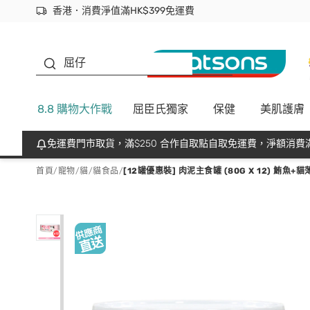
香港．消費淨值滿HK$399免運費
立即成為易賞錢會員盡享獨家優惠
首次APP下單買滿$450 輸入 NEWAPP 即減$50
生蠔BB
屈仔
8.8 購物大作戰
屈臣氏獨家
保健
美肌護膚
免運費門市取貨，滿$250 合作自取點自取免運費，淨額消費滿
首頁
/
寵物
/
貓
/
貓食品
/
[12罐優惠裝] 肉泥主食罐 (80G X 12) 鮪魚+貓