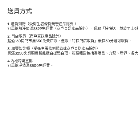
送貨方式
1. 送貨到府（受衛生署條例規管產品除外 ）
訂單總額淨值滿$399免運費（商戶直送產品除外），選取「特快送」並於早上9點
2. 門店取貨（商戶直送產品除外）
超過160間門市滿$50免費店取，選取「特快門店取貨」最快30分鐘可取貨。
3. 順豐智能櫃（受衛生署條例規管或商戶直送產品除外）
買滿$250免費順豐智能櫃自提點自取，服務範圍包括香港島、九龍、新界、各
4.內地跨境直郵
訂單總淨值滿$500免運費。