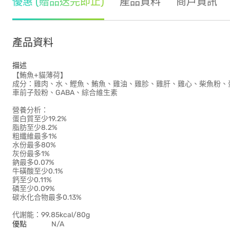
優惠 (贈品送完即止)
產品資料
商戶資訊
產品資料
描述
【鮪魚+貓薄荷】
成分：雞肉、水、鰹魚、鮪魚、雞油、雞胗、雞肝、雞心、柴魚粉、
車前子殼粉、GABA、綜合維生素
營養分析：
蛋白質至少19.2%
脂肪至少8.2%
粗纖維最多1%
水份最多80%
灰份最多1%
鈉最多0.07%
牛磺酸至少0.1%
鈣至少0.11%
磷至少0.09%
碳水化合物最多0.13%
代謝能：99.85kcal/80g
優點
N/A