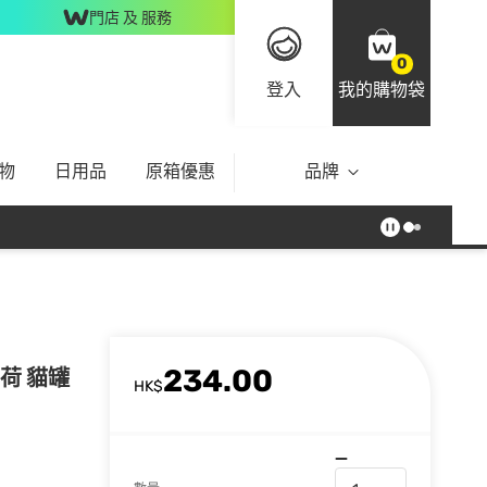
門店 及 服務
0
登入
我的購物袋
物
日用品
原箱優惠
品牌
234.00
薄荷 貓罐
HK$