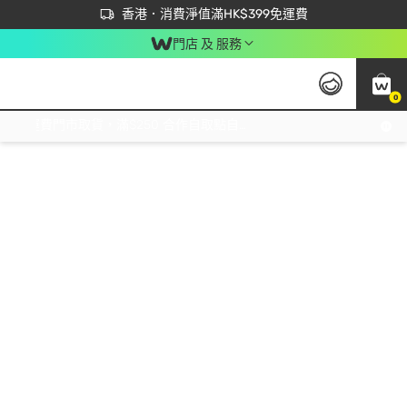
首次APP下單買滿$450 輸入 NEWAPP 即減$50
立即成為易賞錢會員盡享獨家優惠
香港．消費淨值滿HK$399免運費
門店 及 服務
0
免運費門市取貨，滿$250 合作自取點自取免運費，淨額消費滿$399，免費送貨上門！