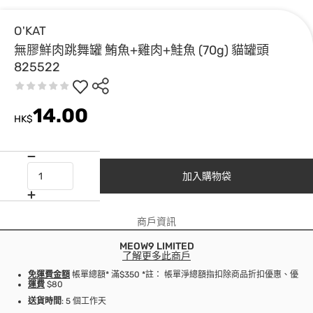
O'KAT
無膠鮮肉跳舞罐 鮪魚+雞肉+鮭魚 (70g) 貓罐頭
825522
14.00
HK$
加入購物袋
商戶資訊
MEOW9 LIMITED
了解更多此商戶
免運費金額
帳單總額* 滿$350 *註： 帳單淨總額指扣除商品折扣優惠、優
運費
$80
送貨時間
: 5 個工作天