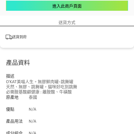
進入此商戶頁面
送貨方式
送貨到府
產品資料
描述
O’KAT美喵人生。無膠鮮肉罐-跳舞罐
天然、無膠、跳舞罐，貓咪好吃到跳舞
必需胺基酸顧健康 : 離胺酸、牛磺酸
原產地
泰國
優點
N/A
產品用法
N/A
成分組合
N/A