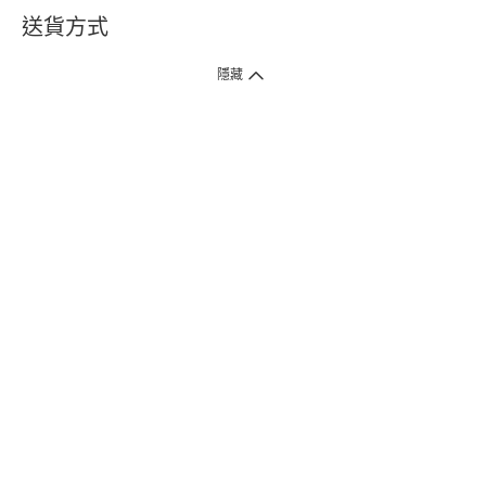
送貨方式
1. 送貨到府（受衛生署條例規管產品除外 ）
隱藏
訂單總額淨值滿$399免運費（商戶直送產品除外），選取「特快送」並於早
上9點至下午7點下單，最快30分鐘內送到​。
2. 門店取貨（商戶直送產品除外）
超過160間門市滿$50免費店取，選取「特快門店取貨」最快30分鐘可取貨。
3. 順豐智能櫃（受衛生署條例規管或商戶直送產品除外）
買滿$250免費順豐智能櫃自提點自取，服務範圍包括香港島、九龍、新界、
各大小屋邨、屋苑商場等。
4.內地跨境直郵
訂單總淨值滿$500免運費。