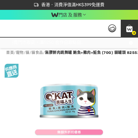
首次APP下單買滿$450 輸入 NEWAPP 即減$50
立即成為易賞錢會員盡享獨家優惠
香港．消費淨值滿HK$399免運費
門店 及 服務
0
免運費門市取貨，滿$250 合作自取點自取免運費，淨額消費滿$399，免費送貨上門！
首頁
/
寵物
/
貓
/
貓食品
/
無膠鮮肉跳舞罐 鮪魚+雞肉+鮭魚 (70G) 貓罐頭 8255