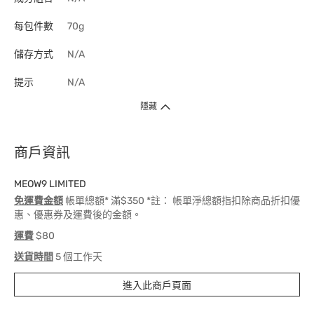
每包件數
70g
儲存方式
N/A
提示
N/A
隱藏
商戶資訊
MEOW9 LIMITED
免運費金額
帳單總額* 滿$350 *註： 帳單淨總額指扣除商品折扣優
惠、優惠券及運費後的金額。
運費
$80
送貨時間
5 個工作天
進入此商戶頁面