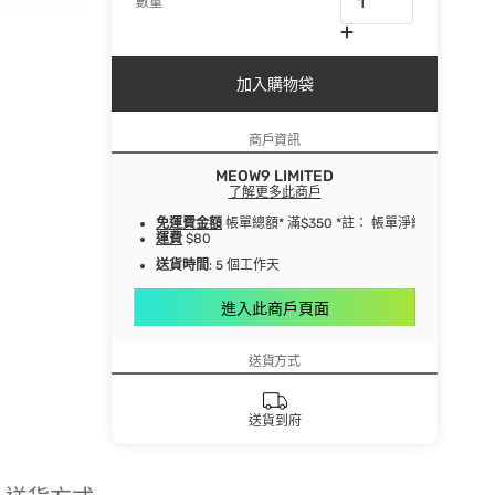
數量
加入購物袋
商戶資訊
MEOW9 LIMITED
了解更多此商戶
免運費金額
帳單總額* 滿$350 *註： 帳單淨總額指扣
運費
$80
送貨時間
: 5 個工作天
進入此商戶頁面
送貨方式
送貨到府