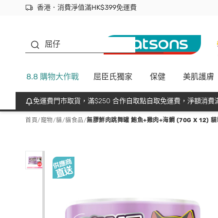
香港．消費淨值滿HK$399免運費
立即成為易賞錢會員盡享獨家優惠
首次APP下單買滿$450 輸入 NEWAPP 即減$50
生蠔BB
屈仔
8.8 購物大作戰
屈臣氏獨家
保健
美肌護膚
免運費門市取貨，滿$250 合作自取點自取免運費，淨額消費滿
首頁
/
寵物
/
貓
/
貓食品
/
無膠鮮肉跳舞罐 鮪魚+雞肉+海鯛 (70G X 12) 貓