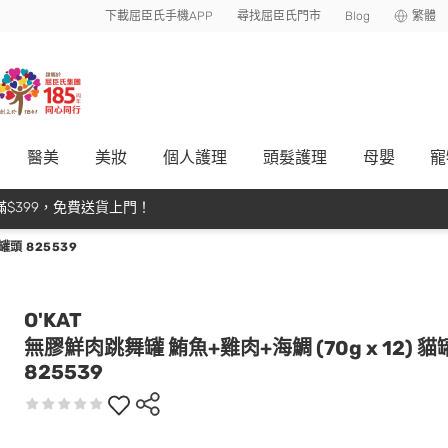
下載屈臣氏手機APP
尋找屈臣氏門市
Blog
繁體
醫美
美妝
個人護理
頭髮護理
母嬰
寵
$399，免費送貨上門！
罐頭 825539
O'KAT
無膠鮮肉跳舞罐 鮪魚+雞肉+海鯛 (70g x 12) 貓
825539