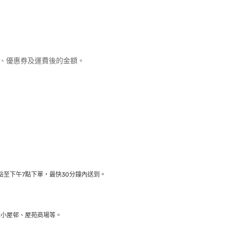
優惠、優惠券及運費後的金額。
至下午7點下單，最快30分鐘內送到​。
大小屋邨、屋苑商場等。