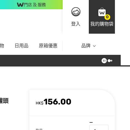
門店 及 服務
0
登入
我的購物袋
物
日用品
原箱優惠
品牌
156.00
罐頭
HK$