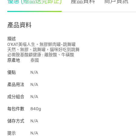
優惠 (贈品送完即止)
產品資料
商戶資訊
產品資料
描述
O’KAT美喵人生。無膠鮮肉罐-跳舞罐
天然、無膠、跳舞罐，貓咪好吃到跳舞
必需胺基酸顧健康 : 離胺酸、牛磺酸
原產地
泰國
優點
N/A
產品用法
N/A
成分組合
N/A
每包件數
840g
儲存方式
N/A
提示
N/A