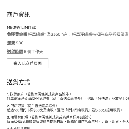
商戶資訊
MEOW9 LIMITED
免運費金額
帳單總額* 滿$350 *註： 帳單淨總額指扣除商品折扣
運費
$80
送貨時間
5 個工作天
進入此商戶頁面
送貨方式
1. 送貨到府（受衛生署條例規管產品除外 ）
訂單總額淨值滿$399免運費（商戶直送產品除外），選取「特快送」並於早上9點
2. 門店取貨（商戶直送產品除外）
超過160間門市滿$50免費店取，選取「特快門店取貨」最快30分鐘可取貨。
3. 順豐智能櫃（受衛生署條例規管或商戶直送產品除外）
買滿$250免費順豐智能櫃自提點自取，服務範圍包括香港島、九龍、新界、各