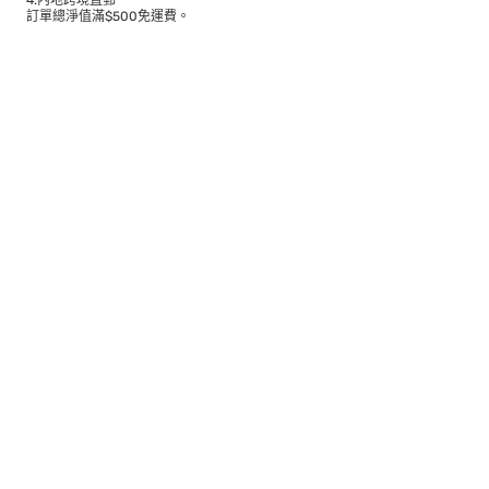
4.內地跨境直郵
訂單總淨值滿$500免運費。