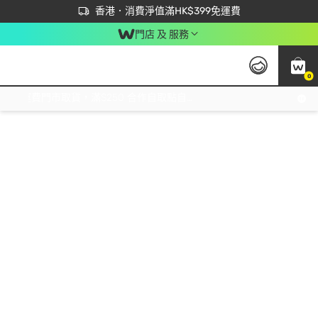
首次APP下單買滿$450 輸入 NEWAPP 即減$50
立即成為易賞錢會員盡享獨家優惠
香港．消費淨值滿HK$399免運費
門店 及 服務
0
免運費門市取貨，滿$250 合作自取點自取免運費，淨額消費滿$399，免費送貨上門！