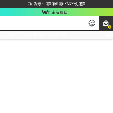
首次APP下單買滿$450 輸入 NEWAPP 即減$50
立即成為易賞錢會員盡享獨家優惠
香港．消費淨值滿HK$399免運費
門店 及 服務
0
免運費門市取貨，滿$250 合作自取點自取免運費，淨額消費滿$399，免費送貨上門！