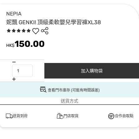
NEPIA
妮飄 GENKI! 頂級柔軟嬰兒學習褲XL38
150.00
HK$
加入購物袋
查看門市庫存 (可能有時間誤差)
送貨方式
送貨到府
門店取貨
合作自取點