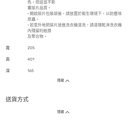
色，但這並不影
響尿片品質。
• 開啟尿片包裝袋後，請放置於衛生環境下，以防塵埃
昆蟲。
• 若意外地把尿片放進洗衣機清洗，請清理乾淨洗衣機
內殘留的紙漿
及聚合物。
寬
205
高
401
深
165
隱藏
送貨方式
1. 送貨到府（受衛生署條例規管產品除外 ）
隱藏
訂單總額淨值滿$399免運費（商戶直送產品除外），選取「特快送」並於早
上9點至下午7點下單，最快30分鐘內送到​。
2. 門店取貨（商戶直送產品除外）