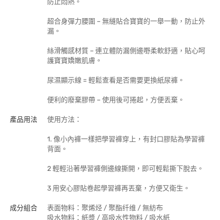
防止悶熱。
超合身彈力腰圍 – 無縫貼合寶寶的一舉一動，防止外
漏。
絲滑觸感材質 – 連立體防漏側邊嘢柔軟舒適，貼心呵
護寶寶嬌嫩肌膚。
尿濕顯示線 = 輕鬆查看是否需要更換紙尿褲。
便利的廢棄膠帶 – 使用後可捲起，方便丟棄。
產品用法
使用方法：
1. 像小內褲一樣把學習褲穿上，有封口膠貼為學習褲
背面。
2 輕輕沿著學習褲側邊線撕開，即可輕鬆撕下脫去。
3 用安心膠貼卷起學習褲再丟棄，方便又衛生。
成分組合
表面物料：聚烯烃 / 聚酯纤维 / 無紡布
吸水物料：紙漿 / 高吸水性物料 / 吸水紙