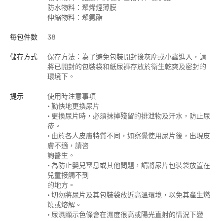
防水物料：聚烯烴薄膜
伸縮物料：聚氨酯
每包件數
38
儲存方式
保存方法：為了避免包裝開封後灰塵或小蟲進入，請
將已開封的包裝袋和紙尿褲存放於衛生乾爽及密封的
環境下。
提示
使用時注意事項
• 勤快地更換尿片
• 更換尿片時，必須抹掉殘留的排泄物及汗水，防止尿
疹。
• 由於各人皮膚特質不同，如察覺使用尿片後，出現皮
膚不適，請咨
詢醫生。
• 為防止嬰兒窒息或其他問題，請將尿片包裝袋放置在
兒童接觸不到
的地方。
• 切勿將尿片及其包裝袋放近高溫環境，以免其產生燃
燒或熔解。
• 尿濕顯示色條會在濕度很高或陽光直射的情況下變