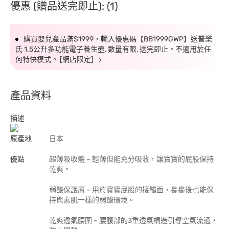
優惠 (贈品送完即止): (1)
購買嬰兒產品滿$1999，輸入優惠碼【BB1999GWP】送普樂
氏 1.5公升多功能電子養生壺, 數量有限, 送完即止。不適用於任
何特快模式。 [網店限定]
產品資料
描述
原產地
日本
優點
超薄吸收體 – 輕薄但能充分吸收，讓寶寶的屁股保持
乾爽。
弱酸保護層 – 用於寶寶屁股的接觸面，裊裊後也能保
持與素肌一樣的弱酸環境。
乾爽透氣腰圍 – 腰腹部的3重透氣構造引導空氣流通，