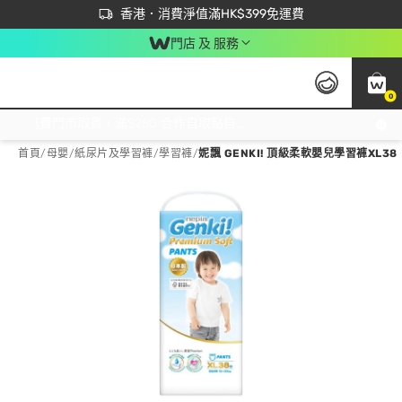
首次APP下單買滿$450 輸入 NEWAPP 即減$50
立即成為易賞錢會員盡享獨家優惠
香港．消費淨值滿HK$399免運費
門店 及 服務
0
免運費門市取貨，滿$250 合作自取點自取免運費，淨額消費滿$399，免費送貨上門！
首頁
/
母嬰
/
紙尿片及學習褲
/
學習褲
/
妮飄 GENKI! 頂級柔軟嬰兒學習褲XL38