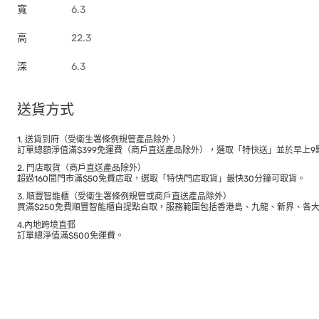
寬
6.3
高
22.3
深
6.3
送貨方式
1. 送貨到府（受衛生署條例規管產品除外 ）
訂單總額淨值滿$399免運費（商戶直送產品除外），選取「特快送」並於早上9點
2. 門店取貨（商戶直送產品除外）
超過160間門市滿$50免費店取，選取「特快門店取貨」最快30分鐘可取貨。
3. 順豐智能櫃（受衛生署條例規管或商戶直送產品除外）
買滿$250免費順豐智能櫃自提點自取，服務範圍包括香港島、九龍、新界、各
4.內地跨境直郵
訂單總淨值滿$500免運費。