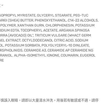
收。
ISOPROPYL MYRISTATE, GLYCERYL STEARATE, PEG-TUC
KII (SHEA) BUTTER, PHENOXYETHANOL, C14-22 ALCOHOLS,
SPOLYMER, XANTHAN GURN, CHLORPHENESIN, POTASSIUM
SODIUM EDTA, TOCOPHERYL ACETATE, ARGANIA SPINOSA
SIRRA (AVOCADO) OIL", TRITICUM VULGARE (WHACT GERM
EL EXTRACT, OCTYLDODECANOL CITRIC ACID, SODIUM
OL, POTASSIUM SORBATA, POLYGLYCERYL-10 DINLEATE,
RSPHOLINIDS, CERAMIDE A3, CERAMIDE AP CERAMIDE NG
GERANIOL. ALPHA-ISOMETHYL IONONE, COUMARIN, EUGEROL
RE
不慎誤入眼睛，請即以大量清水沖洗。用後若有敏感或不適，請停