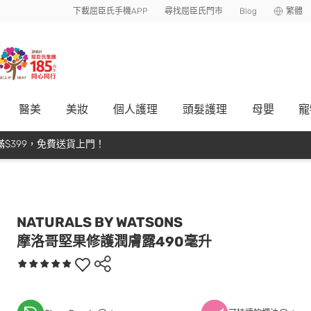
下載屈臣氏手機APP
尋找屈臣氏門市
Blog
繁體
醫美
美妝
個人護理
頭髮護理
母嬰
寵
$399，免費送貨上門！
NATURALS BY WATSONS
摩洛哥堅果修護潤膚露490毫升