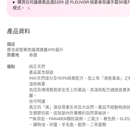
購買任何護膚產品滿$259, 送 PLEUVOIR 純素香氛護手霜30
模式。
產品資料
描述
摩洛哥堅果修護潤膚露490毫升
原產地
泰國
優點
純正天然
產品富含超過
96%天然成分及100%純素配方，加上有「液態黃金」
溫和無憂
為您及環境製造安全至上的產品，其溫和配方通過皮膚測
麗。
信守呵護
真正的「美」源自尊重生命及大自然。產品不經動物測試，
生塑膠包裝，這就是內外兼備的自然美秘訣。
**無添加‧PARABEN類防腐劑‧三氯沙‧著色劑‧SLE
‧礦物油‧矽靈‧羊毛脂‧麩質‧二苯基酮