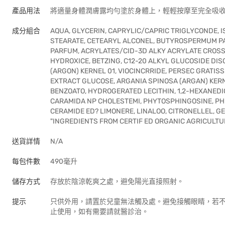
產品用法
將適量身體潤膚露均勻塗於身體上，輕輕按摩至完全吸
成分組合
AQUA, GLYCERIN, CAPRYLIC/CAPRIC TRIGLYCONDE, 
STEARATE, CETEARYL ALCONEL, BUTYROSPERMUM PAR
PARFUM, ACRYLATES/CID-3D ALKY ACRYLATE CROS
HYDROXICE, BETZING, C12-20 ALKYL GLUCOSIDE DI
(ARGON) KERNEL 01, VIOCINCRRIDE, PERSEC GRATIS
EXTRACT GLUCOSE, ARGANIA SPINOSA (ARGAN) KERN
BENZOATO, HYDROGERATED LECITHIN, 1,2-HEXANEDI
CARAMIDA NP CHOLESTEMI, PHYTOSPHINGOSINE, PH
CERAMIDE ED? LIMONERE, LINALOO, CITRONELLEL, 
"INGREDIENTS FROM CERTIF ED ORGANIC AGRICULTU
送貨詳情
N/A
每包件數
490毫升
儲存方式
存放於陰涼乾爽之處，避免陽光直接照射。
提示
只供外用，請置於兒童無法觸及處。避免接觸眼睛，若
止使用，如有需要請就醫診治。