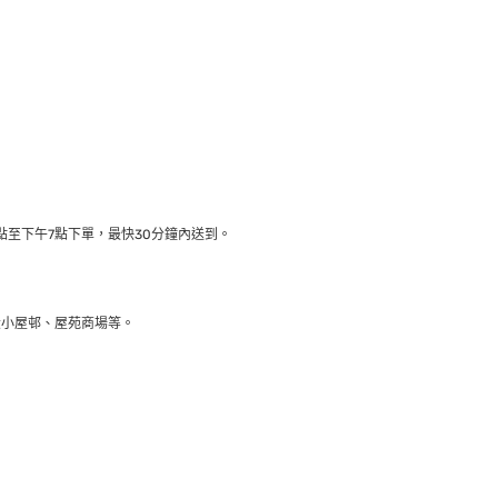
至下午7點下單，最快30分鐘內送到​。
大小屋邨、屋苑商場等。