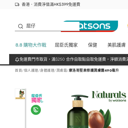
香港．消費淨值滿HK$399免運費
立即成為易賞錢會員盡享獨家優惠
首次APP下單買滿$450 輸入 NEWAPP 即減$50
生蠔BB
屈仔
8.8 購物大作戰
屈臣氏獨家
保健
美肌護膚
免運費門市取貨，滿$250 合作自取點自取免運費，淨額消費滿
首頁
/
個人護理
/
身體護理
/
潤膚霜
/
摩洛哥堅果修護潤膚露490毫升