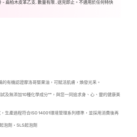
毫升 - 扁柏木皮革乙支. 數量有限 , 送完即止。不適用於任何特快
之稱的有機認證摩洛哥堅果油，可賦活肌膚，煥發光釆。
試及無添加10種化學成分**，與您一同追求身、心、靈的健康美
生產過程符合ISO 14001環境管理系列標準，並採用消費後再
S起泡劑‧SLS起泡劑