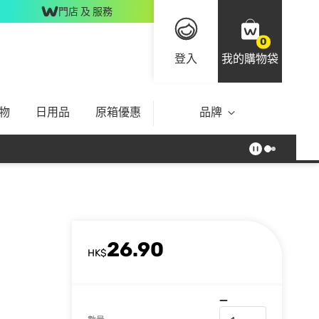
門店 及 服務
0
登入
我的購物袋
物
日用品
原箱優惠
品牌
26.90
HK$